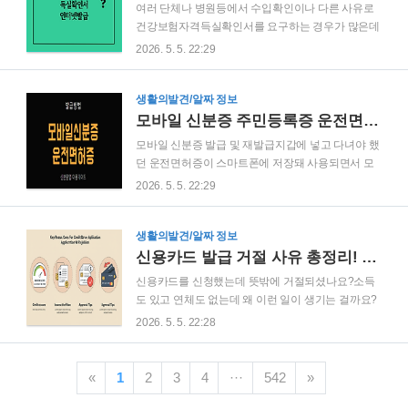
여러 단체나 병원등에서 수입확인이나 다른 사유로
람/발급 신청 정보 입력열람 및 발급 가족관계증명서
건강보험자격득실확인서를 요구하는 경우가 많은데
인터넷발급 샘플 가족관계 증명서 신청차격1) 신청
요. 건강보험공단이 동마다 있는 경우가 드물기 때문
2026. 5. 5. 22:29
자격다음 각 항에 해당하여 소명자료를 제출하는 경
에 공단에 방문하여 건강보험자격득실확인서를 발
우에는 본인 등이 아닌 경우에도 본인 등의 위임 없
급 받기가 만만치가 않은데요. 국민건강보험공단의
이 증명서의 교부를 방문 신청할 수 있습니다. 1 국
자격득실확인서발급 메뉴를 통해 인터넷으로 쉽게
생활의발견/알짜 정보
가, 지방자치단체가 직무상 필요 및 법령상 근거에
발급이 가능합니다.아래에 발급방법을 안내합니다.
모바일 신분증 주민등록증 운전면허증 발급 재발급
따라 문서로 신청하는 경우 2 ..
1. 민원요기요 -> 개인민원을 선택합니다.국민건강
모바일 신분증 발급 및 재발급지갑에 넣고 다녀야 했
보험 홈페지에 접속하면 바로 위와 같은 메뉴가 나옵
던 운전면허증이 스마트폰에 저장돼 사용되면서 모
니다. 민원여기요 -> 개인민원을 선택합니다. 또는 홈
바일 신분증 시대가 본격적으로 열립니다. 행정안전
2026. 5. 5. 22:29
페이지 퀵메뉴에서 자격득실확인서 발급을 클릭합
부와 경찰청은 대중에게 제공되는 첫 번째 모바일 신
니다. 2. 자격득실확인서발급을 클릭합니다.증명서
분증이 서울 서부, 대전, 그리고 경찰서 민원실에서
발급 및 확인메뉴에서 자격득실확인서를 클릭합니
시범적으로 발급됩니다. 약 6개월의 시범 기간을 거
생활의발견/알짜 정보
다. 3. 로그인(공인인증서 사용, 별도 가입 불필요)자
쳐 7월부터는 "모바일 운전면허증" 발급을 전국으로
신용카드 발급 거절 사유 총정리! 자주 막히는 이유와 해결 방법까지
격득실확인서 발급을 클릭하면 해당..
확대할 계획입니다. 모바일 운전면허증은 도로교통
신용카드를 신청했는데 뜻밖에 거절되셨나요?소득
법에 따라 개인 스마트폰에 발급되는 운전면허증으
도 있고 연체도 없는데 왜 이런 일이 생기는 걸까요?
로, 운전면허를 소지하고자 하는 사람에게 추가로 발
사실 많은 분들이 “신용카드 발급 기준”을 정확히 모
2026. 5. 5. 22:28
급되며 현행 플라스틱 운전면허증과 동일한 법적 효
르고 신청해서 거절되는 경우가 많습니다.이번 글에
력이 있습니다. 모바일 신분증 운전면허증 앱 설치방
서는 카드사에서 절대 말해주지 않는 발급 거절 사유
법1. 구글플레이에서 '모바일 신분증'으로 검색해 앱
와 해결 팁까지 알려드릴게요. ✅ 어떤 경우에 거절될
«
1
2
3
4
···
542
»
을 설치합니다.2. 모바일 신분증을 최초로 열면 아래
까?✅ 신용점수 몇 점이면 통과될까?✅ 사회초년생·
와 같이 가입화면이..