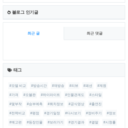
블로그 인기글
최근 글
최근 댓글
최
근
태그
글
#모델 비교
#방송시간
#재방송
#리뷰
#패션
#제원
#가격
#오블완
#하이라이트
#인물관계도
#스타일
#몇부작
#승부예측
#회차정보
#공식영상
#출연진
#전력비교
#평점
#경기일정
#다시보기
#정비주기
#정보
#예고편
#등장인물
#보러가기
#경기결과
#결말
#시청률