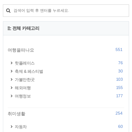
주부는 어떻게 발급받을까? 💡 지금 아래 내용을 읽
고 거절 없는 카드 신청을 시작해보세요! 신용카드
발급이 자주 거절되는 주요 사유신용카드 발급 거절
은 단순히 신용점수 때문만은 아닙니다. 카드사는 여
러 기준을 종합적으로 평가합니다. 대표적인 거절 사
전체 카테고리
유는 아래와 같습니다.✅ 신용점수가 낮은 경우보통
신용평점 하위 20% 이하일 경우 발급이 어렵습니다.
(NIC..
551
여행을떠나요
76
핫플레이스
30
축제 & 페스티벌
103
가볼만한곳
155
해외여행
177
여행정보
254
취미생활
60
자동차