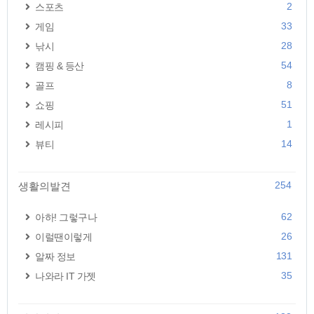
2
스포츠
33
게임
28
낚시
54
캠핑 & 등산
8
골프
51
쇼핑
1
레시피
14
뷰티
254
생활의발견
62
아하! 그렇구나
26
이럴땐이렇게
131
알짜 정보
35
나와라 IT 가젯