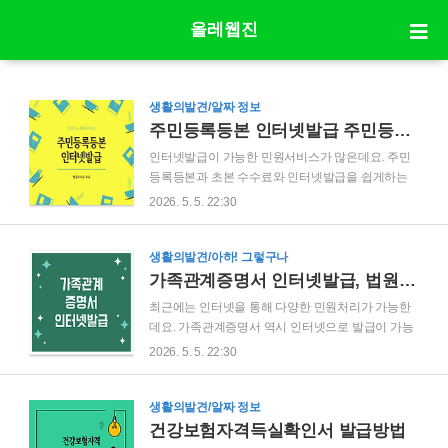
올레웹진
생활의발견/알짜 정보
주민등록등본 인터넷발급 주민등록초본 인터넷발급 쉽게 하기 #근로장려금 #가족관계증명서 #부모급여
인터넷발급이 가능한 민원서비스가 많은데요. 주민
등록등본과 초본 수수료와 인터넷발급을 쉽게하는
방법을 알아보겠습니다. 주민등록등본 인터넷발급
2026. 5. 5. 22:30
바로가기 주민등록등본 초본 발급수수료주민등록
등본/초본은 동사무소에서 400원, 500원의 수수로가
들지만 인터넷은 무료입니다. 주민등록등본 초본 인
생활의발견/아하! 그렇구나
터넷발급 방법"> 1. 정부24에 접속하여 주민등록등
가족관계증명서 인터넷발급, 법원전자가족관계등록시스템으로 온라인 민원 발급받기
본 초본 메뉴를 클릭합니다. 2. 주민등록등본 초본 신
최근에는 인터넷을 통해 다양한 민원처리가 가능한
청 페이지에서 발급버튼을 클릭합니다.* 주민등록등
데요. 가족관계증명서 역시 인터넷으로 발급이 가능
본/초본 신청페이지 접속시 공동인증서가 필요합니
합니다. 가족관계증명서는 대한민국법원 전자가족
2026. 5. 5. 22:30
다. 3. 아래의 순서대로 정보를 입력합니다.① 여권을
관계등록시스템을 통해 온라인으로 발급 받을 수 있
소지한 세대구성원의 영문이름을 자동 표기 하려면
습니다. 가족관계증명서, 기본증명서의 인터넷발급
동의 옆 체크 ② 신청인의 주소가 자동으로 설정되지
및 무인발급에 대해 알아봅니다. 가족관계증명서 인
생활의발견/알짜 정보
않을 경우 신청인의 주민등록지 시도와 시군구를 선
터넷발급과정신청인 정보 및 본인 확인을 위한 정보
건강보험자격득실확인서 발급방법
택 ③ 발급하고자..
입력서명에 사용한 인증서를 선택합니다.증명서 열